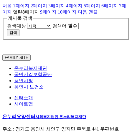
처음
1
페이지
2
페이지
3
페이지
4
페이지
5
페이지
6
페이지
7
페
이지
열린
8
페이지
9
페이지
10
페이지
다음
맨끝
게시물 검색
검색대상
검색어
필수
FAMILY SITE
온누리복지재단
국민건강보험공단
용인시청
용인시 보건소
센터소개
사이트맵
온누리요양센터
사회복지법인 온누리복지재단
주소 : 경기도 용인시 처인구 양지면 주북로 441 우편번호