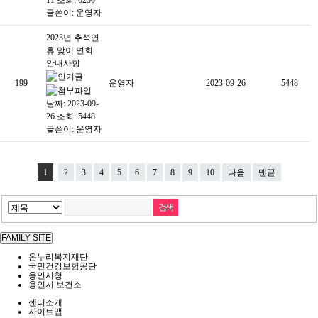
글쓴이:
운영자
2023년 추석연
휴 맞이 면회
안내사항
199
운영자
2023-09-26
5448
날짜: 2023-09-
26
조회: 5448
글쓴이:
운영자
1
2
3
4
5
6
7
8
9
10
다음
맨끝
FAMILY SITE
온누리복지재단
국민건강보험공단
용인시청
용인시 보건소
센터소개
사이트맵