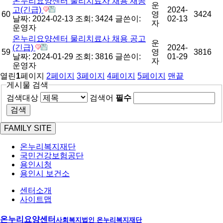
온누리요양센터 물리치료사 채용 재공
운
고(긴급)
2024-
60
영
3424
날짜: 2024-02-13
조회: 3424
글쓴이:
02-13
자
운영자
온누리요양센터 물리치료사 채용 공고
운
(긴급)
2024-
59
영
3816
날짜: 2024-01-29
조회: 3816
글쓴이:
01-29
자
운영자
열린
1
페이지
2
페이지
3
페이지
4
페이지
5
페이지
맨끝
게시물 검색
검색대상
검색어
필수
FAMILY SITE
온누리복지재단
국민건강보험공단
용인시청
용인시 보건소
센터소개
사이트맵
온누리요양센터
사회복지법인 온누리복지재단