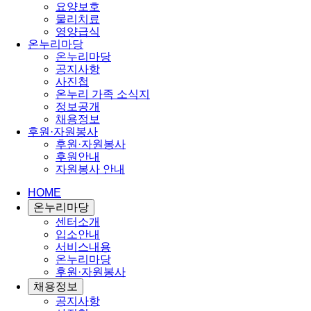
요양보호
물리치료
영양급식
온누리마당
온누리마당
공지사항
사진첩
온누리 가족 소식지
정보공개
채용정보
후원·자원봉사
후원·자원봉사
후원안내
자원봉사 안내
HOME
온누리마당
센터소개
입소안내
서비스내용
온누리마당
후원·자원봉사
채용정보
공지사항