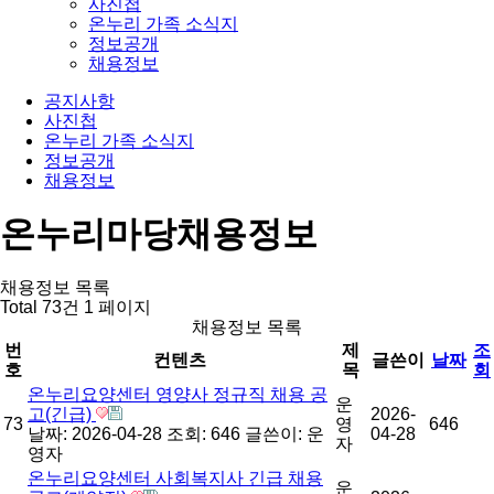
사진첩
온누리 가족 소식지
정보공개
채용정보
공지사항
사진첩
온누리 가족 소식지
정보공개
채용정보
온누리마당
채용정보
채용정보 목록
Total 73건
1 페이지
채용정보 목록
번
제
조
컨텐츠
글쓴이
날짜
호
목
회
온누리요양센터 영양사 정규직 채용 공
운
고(긴급)
2026-
73
영
646
날짜: 2026-04-28
조회: 646
글쓴이:
운
04-28
자
영자
온누리요양센터 사회복지사 긴급 채용
운