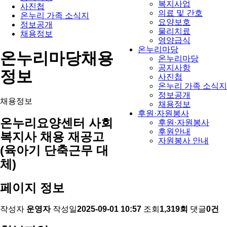
복지사업
사진첩
의료 및 간호
온누리 가족 소식지
요양보호
정보공개
물리치료
채용정보
영양급식
온누리마당
온누리마당
채용
온누리마당
공지사항
정보
사진첩
온누리 가족 소식지
정보공개
채용정보
채용정보
후원·자원봉사
온누리요양센터 사회
후원·자원봉사
후원안내
복지사 채용 재공고
자원봉사 안내
(육아기 단축근무 대
체)
페이지 정보
작성자
운영자
작성일
2025-09-01 10:57
조회
1,319회
댓글
0건