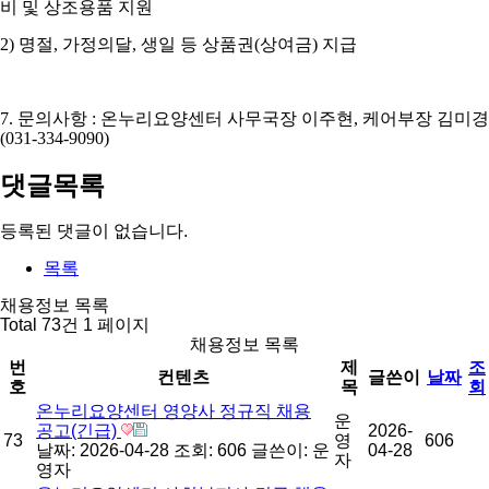
비 및 상조용품 지원
2)
명절
,
가정의달
,
생일 등 상품권
(
상여금
)
지급
7.
문의사항
:
온누리요양센터 사무국장 이주현
,
케어부장 김미경
(031-334-9090)
댓글목록
등록된 댓글이 없습니다.
목록
채용정보 목록
Total 73건
1 페이지
채용정보 목록
번
제
조
컨텐츠
글쓴이
날짜
호
목
회
온누리요양센터 영양사 정규직 채용
운
공고(긴급)
2026-
73
영
606
날짜: 2026-04-28
조회: 606
글쓴이:
운
04-28
자
영자