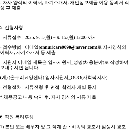
-
자사 양식의 이력서
,
자기소개서
,
개인정보제공 이용 동의서 작
성 후 제출
5.
전형사항
-
서류접수
: 2025. 9. 1.(
월
) ~ 9. 15.(
월
) 12:00
까지
-
접수방법
:
이메일
(onnuricare9090@naver.com)
로 자사양식의
이력서
,
자기소개서 등 제출
-
지원서 이메일 제목은 입사지원서
_
성명
(
채용분야
)
로 작성하여
보내주시면 됩니다
.
(
예
) (
온누리요양센터
)
입사지원서
_OOO(
사회복지사
)
-
전형절차
:
서류전형 후 면접
,
합격자 개별 통지
*
채용공고 내용 숙지 후
,
자사 양식의 서류 제출
6.
직원 복리후생
1)
본인 또는 배우자 및 그 직계 존
・
비속
의 경조사 발생시 경조