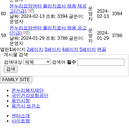
온누리요양센터 물리치료사 채용 재공
운
고(긴급)
2024-
60
영
3394
날짜: 2024-02-13
조회: 3394
글쓴이:
02-13
자
운영자
온누리요양센터 물리치료사 채용 공고
운
(긴급)
2024-
59
영
3786
날짜: 2024-01-29
조회: 3786
글쓴이:
01-29
자
운영자
열린
1
페이지
2
페이지
3
페이지
4
페이지
5
페이지
맨끝
게시물 검색
검색대상
검색어
필수
FAMILY SITE
온누리복지재단
국민건강보험공단
용인시청
용인시 보건소
센터소개
사이트맵