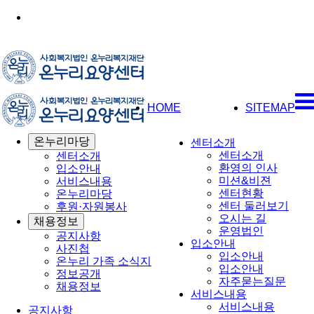
HOME
SITEMAP
온누리마당
센터소개
센터소개
센터소개
환영의 인사
입소안내
미션&비젼
서비스내용
센터현황
온누리마당
센터 둘러보기
후원·자원봉사
오시는 길
채용정보
운영법인
공지사항
입소안내
사진첩
입소안내
온누리 가족 소식지
입소안내
정보공개
자주묻는질문
채용정보
서비스내용
서비스내용
공지사항