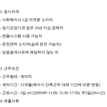
2.
응시자격
-
사회복지사
1
급 자격증 소지자
-
장기요양기관 업무
10
년 이상 경력자
-
엔젤시스템 사용 가능자
-
운전면허 소지자
(
실제 운전 가능자
)
-
임용결격사유에 해당하지 않는 자
3.
근무조건
-
근무형태
:
계약직
-
계약기간
: 12
개월
(
육아기 단축근무 대체 기간에 따른 변동
)
-
근로시간
: 1
일
4
시간
(09:00~11:00, 15:30~17:30),
주
5
일
(20
시간
)
4.
제출서류