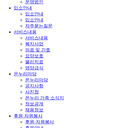
운영법인
입소안내
입소안내
입소안내
자주묻는질문
서비스내용
서비스내용
복지사업
의료 및 간호
요양보호
물리치료
영양급식
온누리마당
온누리마당
공지사항
사진첩
온누리 가족 소식지
정보공개
채용정보
후원·자원봉사
후원·자원봉사
후원안내