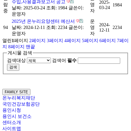
수입,사용결과보고서 공고
2025-
람
영
1984
03-24
날짜: 2025-03-24
조회: 1984
글쓴이:
중
자
운영자
2025년 온누리요양센터 예산서
운
2024-
94
날짜: 2024-12-11
조회: 2234
글쓴이:
영
2234
12-11
운영자
자
열린
1
페이지
2
페이지
3
페이지
4
페이지
5
페이지
6
페이지
7
페이
지
8
페이지
맨끝
게시물 검색
검색대상
검색어
필수
FAMILY SITE
온누리복지재단
국민건강보험공단
용인시청
용인시 보건소
센터소개
사이트맵