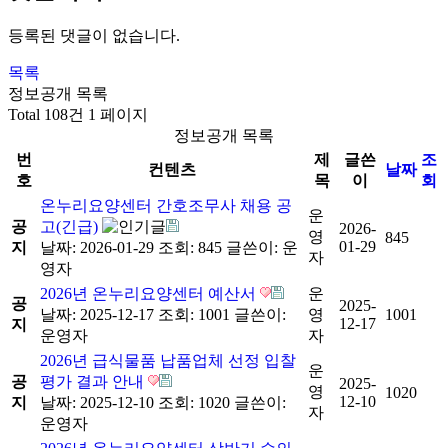
등록된 댓글이 없습니다.
목록
정보공개 목록
Total 108건
1 페이지
정보공개 목록
번
제
글쓴
조
컨텐츠
날짜
호
목
이
회
온누리요양센터 간호조무사 채용 공
운
공
고(긴급)
2026-
영
845
01-29
지
날짜: 2026-01-29
조회: 845
글쓴이:
운
자
영자
2026년 온누리요양센터 예산서
운
공
2025-
날짜: 2025-12-17
조회: 1001
글쓴이:
영
1001
12-17
지
운영자
자
2026년 급식물품 납품업체 선정 입찰
운
공
평가 결과 안내
2025-
영
1020
12-10
지
날짜: 2025-12-10
조회: 1020
글쓴이:
자
운영자