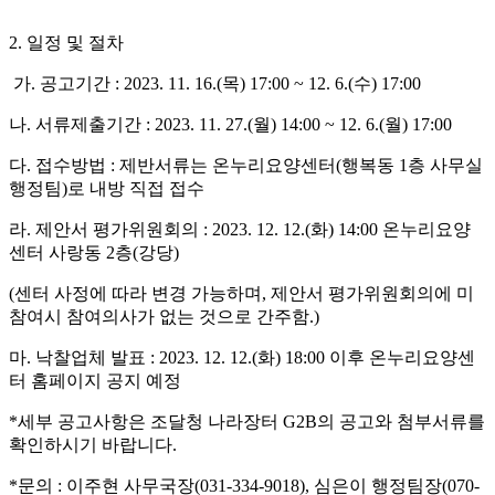
2.
일정 및 절차
가
.
공고기간
: 2023. 11. 16.(
목
) 17:00 ~ 12. 6.(
수
) 17:00
나
.
서류제출기간
: 2023. 11. 27.(
월
) 14:00 ~ 12. 6.(
월
) 17:00
다
.
접수방법
:
제반서류는 온누리요양센터
(
행복동
1
층 사무실
행정팀
)
로 내방 직접 접수
라
.
제안서 평가위원회의
: 2023. 12. 12.(
화
) 14:00
온누리요양
센터 사랑동
2
층
(
강당
)
(
센터 사정에 따라 변경 가능하며
,
제안서 평가위원회의에 미
참여시 참여의사가 없는 것으로 간주함
.)
마
.
낙찰업체 발표
: 2023. 12. 12.(
화
) 18:00
이후 온누리요양센
터 홈페이지 공지 예정
*
세부 공고사항은 조달청 나라장터
G2B
의 공고와 첨부서류를
확인하시기 바랍니다
.
*
문의
:
이주현 사무국장
(031-334-9018),
심은이 행정팀장
(070-