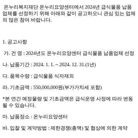
온누리복지재단 온누리요양센터에서
2024
년 급식물품 납품
업체를 선정하기 위해 아래와 같이 공고하오니 관심 있는 업체
의 많은 참여 바랍니다
.
1.
공고사항
가
.
건 명
: 2024
년도 온누리요양센터 급식물품 납품업체 선정
나
.
납품기간
: 2024. 1. 1. ~ 2024. 12. 31.(1
년
)
다
.
품목수량
:
급식물품 식자재외
라
.
기초금액
: 550,000,000
원
(
부가가치세 포함
)
*
본 연간 예정물량 및 기초금액은 급식운영 사정에 따라 변동
될 수 있습니다
.
마
.
납품장소
:
온누리요양센터
바
.
입찰 및 계약방법
:
제한경쟁
(
총액
)
및 협상에 의한 계약