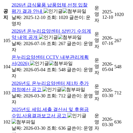
2026년 급식물품 납품업체 선정 입찰
운
공
평가 결과 안내
2025-
영
1020
12-10
지
날짜: 2025-12-10
조회: 1020
글쓴이:
운
자
영자
2026년 온누리요양센터 상반기 수의계
운
약 내역 공개
2026-
영
105
267
07-16
날짜: 2026-07-16
조회: 267
글쓴이:
운영
자
자
온누리요양센터 CCTV 내부관리계획
운
서(2026)
2026-
영
104
548
05-04
날짜: 2026-05-04
조회: 548
글쓴이:
운영
자
자
2026년도 온누리요양센터 제1차 추가
운
경정예산 공고
2026-
영
103
712
03-30
날짜: 2026-03-30
조회: 712
글쓴이:
운영
자
자
2025년도 세입.세출 결산서 및 후원금
수입.사용결과보고서 공고
운
2026-
102
영
636
03-30
날짜: 2026-03-30
조회: 636
글쓴이:
운영
자