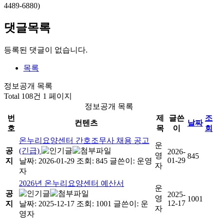
4489-6880)
댓글목록
등록된 댓글이 없습니다.
목록
정보공개 목록
Total 108건
1 페이지
정보공개 목록
번
제
글쓴
조
컨텐츠
날짜
호
목
이
회
온누리요양센터 간호조무사 채용 공고
운
공
(긴급)
2026-
영
845
01-29
지
날짜: 2026-01-29
조회: 845
글쓴이:
운영
자
자
2026년 온누리요양센터 예산서
운
공
2025-
영
1001
12-17
지
날짜: 2025-12-17
조회: 1001
글쓴이:
운
자
영자