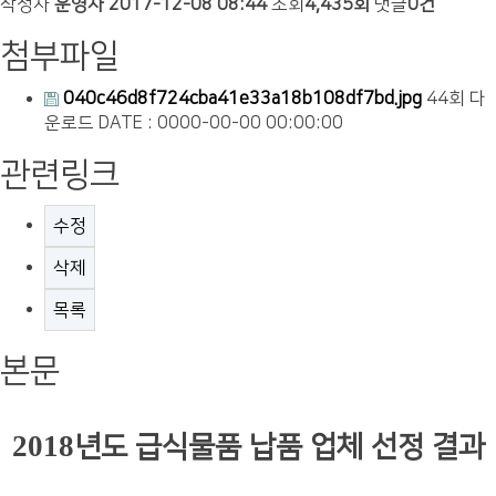
작성자
운영자
2017-12-08 08:44
조회
4,435회
댓글
0건
첨부파일
040c46d8f724cba41e33a18b108df7bd.jpg
44회 다
운로드
DATE : 0000-00-00 00:00:00
관련링크
수정
삭제
목록
본문
2018
년도 급식물품 납품 업체 선정 결과