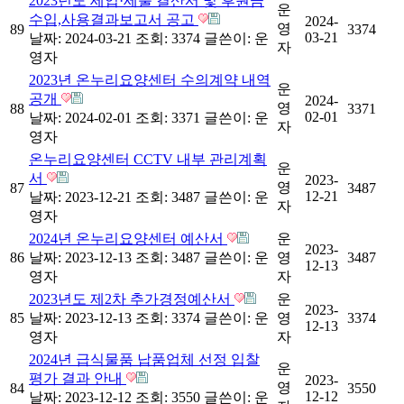
2023년도 세입·세출 결산서 및 후원금
운
수입,사용결과보고서 공고
2024-
영
89
3374
03-21
날짜: 2024-03-21
조회: 3374
글쓴이:
운
자
영자
2023년 온누리요양센터 수의계약 내역
운
공개
2024-
영
88
3371
02-01
날짜: 2024-02-01
조회: 3371
글쓴이:
운
자
영자
온누리요양센터 CCTV 내부 관리계획
운
서
2023-
영
87
3487
12-21
날짜: 2023-12-21
조회: 3487
글쓴이:
운
자
영자
2024년 온누리요양센터 예산서
운
2023-
86
날짜: 2023-12-13
조회: 3487
글쓴이:
운
영
3487
12-13
영자
자
2023년도 제2차 추가경정예산서
운
2023-
85
날짜: 2023-12-13
조회: 3374
글쓴이:
운
영
3374
12-13
영자
자
2024년 급식물품 납품업체 선정 입찰
운
평가 결과 안내
2023-
영
84
3550
12-12
날짜: 2023-12-12
조회: 3550
글쓴이:
운