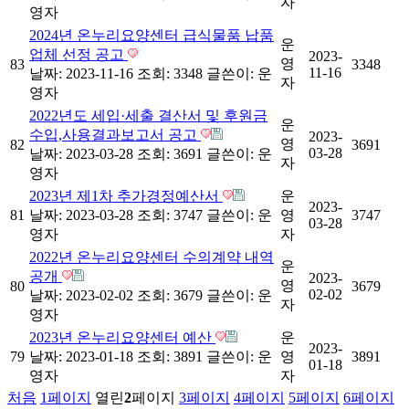
자
영자
2024년 온누리요양센터 급식물품 납품
운
업체 선정 공고
2023-
영
83
3348
11-16
날짜: 2023-11-16
조회: 3348
글쓴이:
운
자
영자
2022년도 세입·세출 결산서 및 후원금
운
수입,사용결과보고서 공고
2023-
영
82
3691
03-28
날짜: 2023-03-28
조회: 3691
글쓴이:
운
자
영자
2023년 제1차 추가경정예산서
운
2023-
81
날짜: 2023-03-28
조회: 3747
글쓴이:
운
영
3747
03-28
영자
자
2022년 온누리요양센터 수의계약 내역
운
공개
2023-
영
80
3679
02-02
날짜: 2023-02-02
조회: 3679
글쓴이:
운
자
영자
2023년 온누리요양센터 예산
운
2023-
79
날짜: 2023-01-18
조회: 3891
글쓴이:
운
영
3891
01-18
영자
자
처음
1
페이지
열린
2
페이지
3
페이지
4
페이지
5
페이지
6
페이지