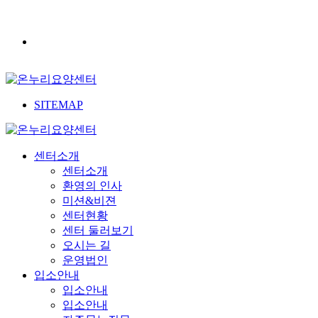
SITEMAP
센터소개
센터소개
환영의 인사
미션&비젼
센터현황
센터 둘러보기
오시는 길
운영법인
입소안내
입소안내
입소안내