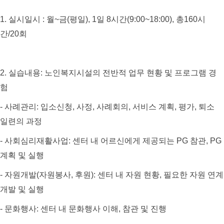
1.
실시일시
:
월
~
금(평일)
, 1
일
8
시간
(9:00~18:00),
총
160
시
간/20회
2.
실습내용
:
노인복지시설의 전반적 업무 현황 및 프로그램 경
험
-
사례관리
:
입소신청
,
사정
,
사례회의
,
서비스 계획
,
평가
,
퇴소
일련의 과정
-
사회심리재활사업
:
센터 내 어르신에게 제공되는
PG
참관
, PG
계획 및 실행
-
자원개발
(
자원봉사
,
후원
):
센터 내 자원 현황
,
필요한 자원 연계
개발 및 실행
-
문화행사
:
센터 내 문화행사 이해
,
참관 및 진행