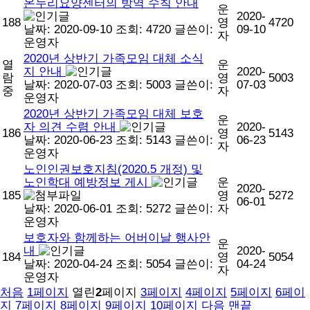
온누리요양센터의 방역 수칙 안내
운
2020-
188
영
4720
날짜: 2020-09-10
조회: 4720
글쓴이:
09-10
자
운영자
2020년 상반기 가족모임 대체 소식
열
운
지 안내
2020-
람
영
5003
날짜: 2020-07-03
조회: 5003
글쓴이:
07-03
중
자
운영자
2020년 상반기 가족모임 대체 보호
운
자 의견 수렴 안내
2020-
186
영
5143
날짜: 2020-06-23
조회: 5143
글쓴이:
06-23
자
운영자
노인인권보호지침(2020.5 개정) 및
노인학대 예방정보 게시
운
2020-
185
영
5272
06-01
날짜: 2020-06-01
조회: 5272
글쓴이:
자
운영자
보호자와 함께하는 어버이날 행사안
운
내
2020-
184
영
5054
날짜: 2020-04-24
조회: 5054
글쓴이:
04-24
자
운영자
처음
1
페이지
열린
2
페이지
3
페이지
4
페이지
5
페이지
6
페이
지
7
페이지
8
페이지
9
페이지
10
페이지
다음
맨끝