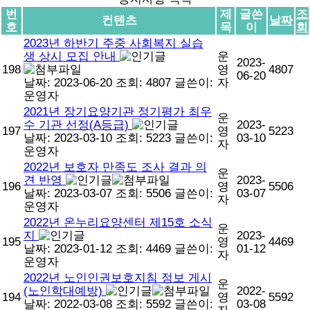
번
제
글쓴
조
컨텐츠
날짜
호
목
이
회
2023년 하반기 주중 사회복지 실습
생 상시 모집 안내
운
2023-
198
영
4807
06-20
날짜: 2023-06-20
조회: 4807
글쓴이:
자
운영자
2021년 장기요양기관 정기평가 최우
운
수 기관 선정(A등급)
2023-
197
영
5223
날짜: 2023-03-10
조회: 5223
글쓴이:
03-10
자
운영자
2022년 보호자 만족도 조사 결과 의
운
견 반영
2023-
196
영
5506
날짜: 2023-03-07
조회: 5506
글쓴이:
03-07
자
운영자
2022년 온누리요양센터 제15호 소식
운
지
2023-
195
영
4469
날짜: 2023-01-12
조회: 4469
글쓴이:
01-12
자
운영자
2022년 노인인권보호지침 정보 게시
운
(노인학대예방)
2022-
194
영
5592
날짜: 2022-03-08
조회: 5592
글쓴이:
03-08