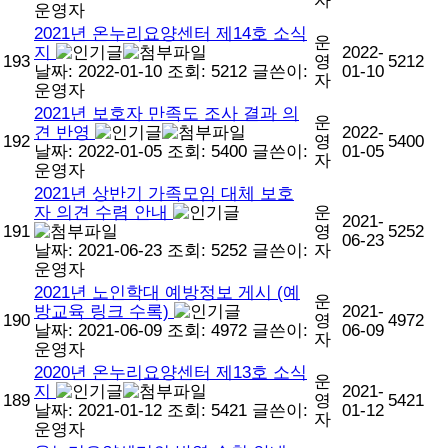
자
운영자
2021년 온누리요양센터 제14호 소식
운
지
2022-
193
영
5212
날짜: 2022-01-10
조회: 5212
글쓴이:
01-10
자
운영자
2021년 보호자 만족도 조사 결과 의
운
견 반영
2022-
192
영
5400
날짜: 2022-01-05
조회: 5400
글쓴이:
01-05
자
운영자
2021년 상반기 가족모임 대체 보호
자 의견 수렴 안내
운
2021-
191
영
5252
06-23
날짜: 2021-06-23
조회: 5252
글쓴이:
자
운영자
2021년 노인학대 예방정보 게시 (예
운
방교육 링크 수록)
2021-
190
영
4972
날짜: 2021-06-09
조회: 4972
글쓴이:
06-09
자
운영자
2020년 온누리요양센터 제13호 소식
운
지
2021-
189
영
5421
날짜: 2021-01-12
조회: 5421
글쓴이:
01-12
자
운영자