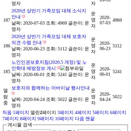
영자
자
2020년 상반기 가족모임 대체 소식지
운
안내
2020-
영
187
4969
07-03
날짜: 2020-07-03
조회: 4969
글쓴이:
운
자
영자
2020년 상반기 가족모임 대체 보호자
운
의견 수렴 안내
2020-
영
186
5112
06-23
날짜: 2020-06-23
조회: 5112
글쓴이:
운
자
영자
노인인권보호지침(2020.5 개정) 및 노
운
인학대 예방정보 게시
2020-
영
185
5241
06-01
날짜: 2020-06-01
조회: 5241
글쓴이:
운
자
영자
보호자와 함께하는 어버이날 행사안내
열
운
2020-
람
영
5022
날짜: 2020-04-24
조회: 5022
글쓴이:
운
04-24
중
자
영자
처음
1
페이지
열린
2
페이지
3
페이지
4
페이지
5
페이지
6
페이지
7
페이지
8
페이지
9
페이지
10
페이지
다음
맨끝
게시물 검색