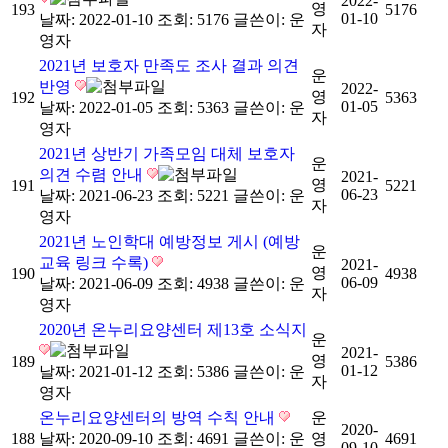
2022-
영
193
5176
01-10
날짜: 2022-01-10
조회: 5176
글쓴이:
운
자
영자
2021년 보호자 만족도 조사 결과 의견
운
반영
2022-
영
192
5363
01-05
날짜: 2022-01-05
조회: 5363
글쓴이:
운
자
영자
2021년 상반기 가족모임 대체 보호자
운
의견 수렴 안내
2021-
영
191
5221
06-23
날짜: 2021-06-23
조회: 5221
글쓴이:
운
자
영자
2021년 노인학대 예방정보 게시 (예방
운
교육 링크 수록)
2021-
영
190
4938
06-09
날짜: 2021-06-09
조회: 4938
글쓴이:
운
자
영자
2020년 온누리요양센터 제13호 소식지
운
2021-
영
189
5386
01-12
날짜: 2021-01-12
조회: 5386
글쓴이:
운
자
영자
온누리요양센터의 방역 수칙 안내
운
2020-
188
날짜: 2020-09-10
조회: 4691
글쓴이:
운
영
4691
09-10