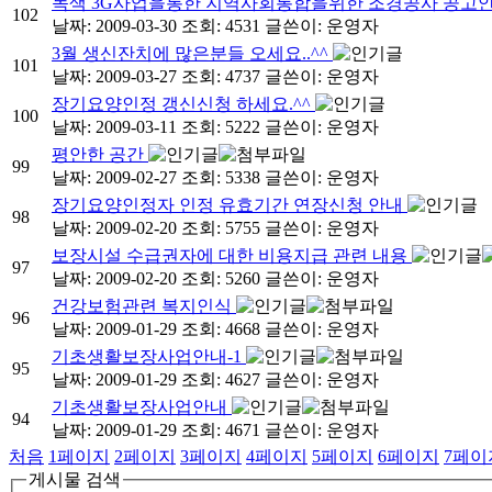
녹색 3G사업을통한 지역사회통합을위한 조경공사 공고
102
날짜: 2009-03-30
조회: 4531
글쓴이:
운영자
3월 생신잔치에 많은분들 오세요..^^
101
날짜: 2009-03-27
조회: 4737
글쓴이:
운영자
장기요양인정 갱신신청 하세요.^^
100
날짜: 2009-03-11
조회: 5222
글쓴이:
운영자
평안한 공간
99
날짜: 2009-02-27
조회: 5338
글쓴이:
운영자
장기요양인정자 인정 유효기간 연장신청 안내
98
날짜: 2009-02-20
조회: 5755
글쓴이:
운영자
보장시설 수급권자에 대한 비용지급 관련 내용
97
날짜: 2009-02-20
조회: 5260
글쓴이:
운영자
건강보험관련 복지인식
96
날짜: 2009-01-29
조회: 4668
글쓴이:
운영자
기초생활보장사업안내-1
95
날짜: 2009-01-29
조회: 4627
글쓴이:
운영자
기초생활보장사업안내
94
날짜: 2009-01-29
조회: 4671
글쓴이:
운영자
처음
1
페이지
2
페이지
3
페이지
4
페이지
5
페이지
6
페이지
7
페이
게시물 검색