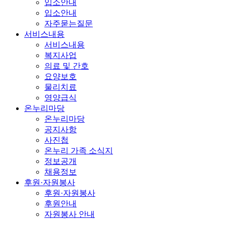
입소안내
입소안내
자주묻는질문
서비스내용
서비스내용
복지사업
의료 및 간호
요양보호
물리치료
영양급식
온누리마당
온누리마당
공지사항
사진첩
온누리 가족 소식지
정보공개
채용정보
후원·자원봉사
후원·자원봉사
후원안내
자원봉사 안내