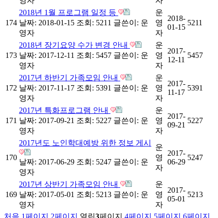
영자
자
2018년 1월 프로그램 일정 등
운
2018-
174
날짜: 2018-01-15
조회: 5211
글쓴이:
운
영
5211
01-15
영자
자
2018년 장기요양 수가 변경 안내
운
2017-
173
날짜: 2017-12-11
조회: 5457
글쓴이:
운
영
5457
12-11
영자
자
2017년 하반기 가족모임 안내
운
2017-
172
날짜: 2017-11-17
조회: 5391
글쓴이:
운
영
5391
11-17
영자
자
2017년 특화프로그램 안내
운
2017-
171
날짜: 2017-09-21
조회: 5227
글쓴이:
운
영
5227
09-21
영자
자
2017년도 노인학대예방 위한 정보 게시
운
2017-
170
영
5247
날짜: 2017-06-29
조회: 5247
글쓴이:
운
06-29
자
영자
2017년 상반기 가족모임 안내
운
2017-
169
날짜: 2017-05-01
조회: 5213
글쓴이:
운
영
5213
05-01
영자
자
처음
1
페이지
2
페이지
열린
3
페이지
4
페이지
5
페이지
6
페이지