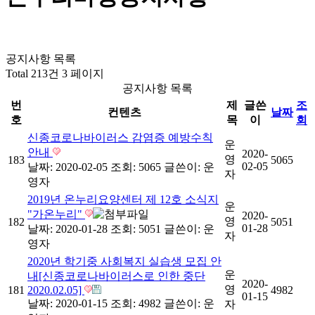
공지사항 목록
Total 213건
3 페이지
공지사항 목록
번
제
글쓴
조
컨텐츠
날짜
호
목
이
회
신종코로나바이러스 감염증 예방수칙
운
안내
2020-
영
183
5065
02-05
날짜: 2020-02-05
조회: 5065
글쓴이:
운
자
영자
2019년 온누리요양센터 제 12호 소식지
운
"가온누리"
2020-
영
182
5051
01-28
날짜: 2020-01-28
조회: 5051
글쓴이:
운
자
영자
2020년 학기중 사회복지 실습생 모집 안
운
내[신종코로나바이러스로 인한 중단
2020-
영
181
2020.02.05]
4982
01-15
날짜: 2020-01-15
조회: 4982
글쓴이:
운
자