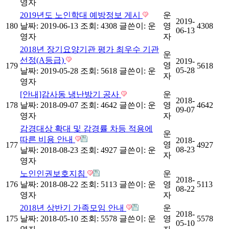
영자
2019년도 노인학대 예방정보 게시
운
2019-
180
날짜: 2019-06-13
조회: 4308
글쓴이:
운
영
4308
06-13
영자
자
2018년 장기요양기관 평가 최우수 기관
운
선정(A등급)
2019-
영
179
5618
05-28
날짜: 2019-05-28
조회: 5618
글쓴이:
운
자
영자
[안내]감사동 냉난방기 공사
운
2018-
178
날짜: 2018-09-07
조회: 4642
글쓴이:
운
영
4642
09-07
영자
자
감경대상 확대 및 감경률 차등 적용에
운
따른 비용 안내
2018-
영
177
4927
08-23
날짜: 2018-08-23
조회: 4927
글쓴이:
운
자
영자
노인인권보호지침
운
2018-
176
날짜: 2018-08-22
조회: 5113
글쓴이:
운
영
5113
08-22
영자
자
2018년 상반기 가족모임 안내
운
2018-
175
날짜: 2018-05-10
조회: 5578
글쓴이:
운
영
5578
05-10